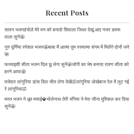
Recent Posts
सावन भजन💃भोले मेरे मन को बनादो शिवाला जिधर देखूं आए नजर डमरू
वाला सुनें🤩
गुरु पूर्णिमा स्पेशल भजन🤩बाबा मैं आत्मा तुम परमात्मा संगम में मिलेंगे दोनों जने
🌺
फरमाइशी सीता भजन दिल छू लेगा सुनें🤩जोगी का भेष बनाया रावण सीता को
हरने आया🤩
मजेदार लांगुरिया डांस दिल जीत लेगा देखें🤣लांगुरिया धोखेबाज रेल में लुट गई
रे लांगुरिया🤣
मस्त भजन ने धूम मचाई🔱भोलेनाथ तेरी भंगिया ने मेरा जीना मुश्किल कर दिया
सुनें🤩