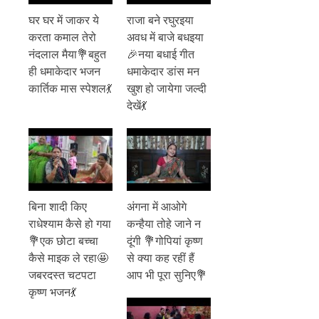
घर घर में जाकर ये
राजा बने रघुरइया
करता कमाल तेरो
अवध में बाजे बधइया
नंदलाल मैया💐बहुत
🎉नया बधाई गीत
ही धमाकेदार भजन
धमाकेदार डांस मन
कार्तिक मास स्पेशल💃
खुश हो जायेगा जल्दी
देखें💃
बिना शादी किए
अंगना में आओगे
राधेश्याम कैसे हो गया
कन्हैया तोहे जाने न
💐एक छोटा बच्चा
दूंगी 💐गोपियां कृष्ण
कैसे माइक ले रहा🤩
से क्या कह रहीं हैं
जबरदस्त चटपटा
आप भी पूरा सुनिए💐
कृष्ण भजन💃