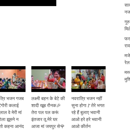
साव
नजर
गुर
मिल
फरम
रा
मजे
रेल
मस्
मुश
त्रि भजन गजब
लक्ष्मी बहन के बेटे की
नवरात्रि भजन नहीं
💃गोरी कलाई
शादी खूब रौनक🎉
सुना होगा🚩तेरे भगत
लाल वे मेरी मां
तेरा पल पल करूं
रहे हैं बुलाए भवानी
ोला झूमने न
इंतजार तू मेरे घर
आओ हरे हरे भवानी
तो कहना आनंद
आजा मां जयपुर से🌹
आओ कीर्तन