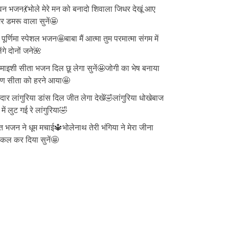
न भजन💃भोले मेरे मन को बनादो शिवाला जिधर देखूं आए
 डमरू वाला सुनें🤩
ु पूर्णिमा स्पेशल भजन🤩बाबा मैं आत्मा तुम परमात्मा संगम में
ेंगे दोनों जने🌺
ाइशी सीता भजन दिल छू लेगा सुनें🤩जोगी का भेष बनाया
वण सीता को हरने आया🤩
दार लांगुरिया डांस दिल जीत लेगा देखें🤣लांगुरिया धोखेबाज
 में लुट गई रे लांगुरिया🤣
त भजन ने धूम मचाई🔱भोलेनाथ तेरी भंगिया ने मेरा जीना
्किल कर दिया सुनें🤩