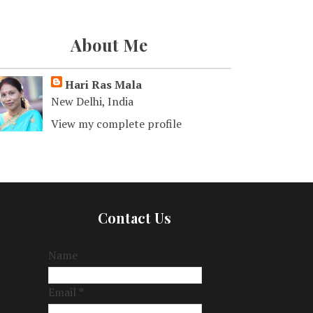
About Me
Hari Ras Mala
New Delhi, India
View my complete profile
Contact Us
Name
Email
*