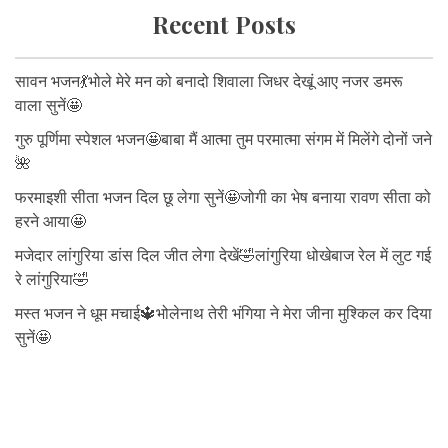
Recent Posts
सावन भजन💃भोले मेरे मन को बनादो शिवाला जिधर देखूं आए नजर डमरू
वाला सुनें🤩
गुरु पूर्णिमा स्पेशल भजन🤩बाबा मैं आत्मा तुम परमात्मा संगम में मिलेंगे दोनों जने
🌺
फरमाइशी सीता भजन दिल छू लेगा सुनें🤩जोगी का भेष बनाया रावण सीता को
हरने आया🤩
मजेदार लांगुरिया डांस दिल जीत लेगा देखें🤣लांगुरिया धोखेबाज रेल में लुट गई
रे लांगुरिया🤣
मस्त भजन ने धूम मचाई🔱भोलेनाथ तेरी भंगिया ने मेरा जीना मुश्किल कर दिया
सुनें🤩