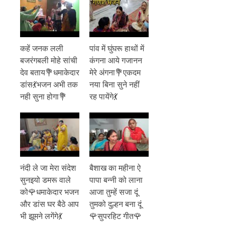
कहें जनक लली
पांव में घुंघरू हाथों में
बजरंगबली मोहे सांची
कंगना आये गजानन
देव बताय💐धमाकेदार
मेरे अंगना💐एकदम
डांस💃भजन अभी तक
नया बिना सुने नहीं
नही सुना होगा💐
रह पायेंगे💃
नंदी ले जा मेरा संदेश
बैशाख का महीना ऐ
सुनइयो डमरू वाले
पापा बन्नी को लाना
को🌹धमाकेदार भजन
आजा तुम्हें सजा दूं
और डांस घर बैठे आप
तुमको दुल्हन बना दूं
भी झूमने लगेंगे💃
🌹सुपरहिट गीत🌹