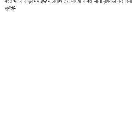
मस्त भजन ने धूम मचाई🔱भोलेनाथ तेरी भंगिया ने मेरा जीना मुश्किल कर दिया
सुनें🤩