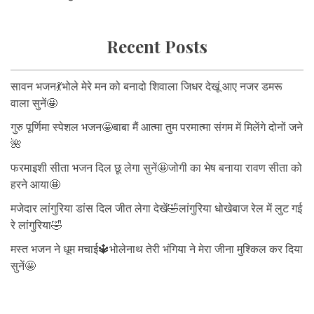
Recent Posts
सावन भजन💃भोले मेरे मन को बनादो शिवाला जिधर देखूं आए नजर डमरू
वाला सुनें🤩
गुरु पूर्णिमा स्पेशल भजन🤩बाबा मैं आत्मा तुम परमात्मा संगम में मिलेंगे दोनों जने
🌺
फरमाइशी सीता भजन दिल छू लेगा सुनें🤩जोगी का भेष बनाया रावण सीता को
हरने आया🤩
मजेदार लांगुरिया डांस दिल जीत लेगा देखें🤣लांगुरिया धोखेबाज रेल में लुट गई
रे लांगुरिया🤣
मस्त भजन ने धूम मचाई🔱भोलेनाथ तेरी भंगिया ने मेरा जीना मुश्किल कर दिया
सुनें🤩