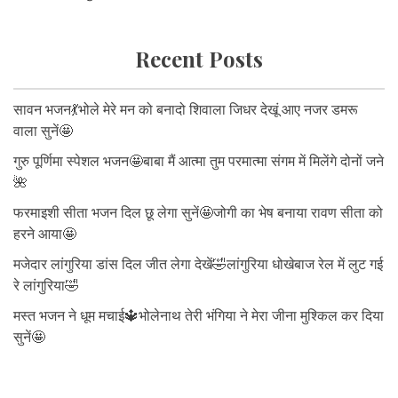
Recent Posts
सावन भजन💃भोले मेरे मन को बनादो शिवाला जिधर देखूं आए नजर डमरू
वाला सुनें🤩
गुरु पूर्णिमा स्पेशल भजन🤩बाबा मैं आत्मा तुम परमात्मा संगम में मिलेंगे दोनों जने
🌺
फरमाइशी सीता भजन दिल छू लेगा सुनें🤩जोगी का भेष बनाया रावण सीता को
हरने आया🤩
मजेदार लांगुरिया डांस दिल जीत लेगा देखें🤣लांगुरिया धोखेबाज रेल में लुट गई
रे लांगुरिया🤣
मस्त भजन ने धूम मचाई🔱भोलेनाथ तेरी भंगिया ने मेरा जीना मुश्किल कर दिया
सुनें🤩