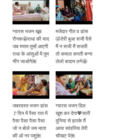
ग्यारस भजन खूब
मजेदार गीत व डांस
रौनक🤩राधा की याद
🤣तेरी बुआ सजी वैसे
जब श्याम तुम्हें आएगी
मैं न सजी मैं सजती
राधा के आंसुओं में तुम
तो कमाल करती बन्ना
भींग जाओगे🌺
लेलो बादाम लगे🤩
जबरदस्त भजन डांस
ग्यारस भजन दिल
🚩दिन में पैसा रात में
खुश कर देगा💖सारी
पैसा पैसा पैसा पैसा
दुनिया से हारके मैं
जो न बोले जय माता
आया सांवरिया तेरी
की ओ नर पशु🌺
चौखट पे🌺