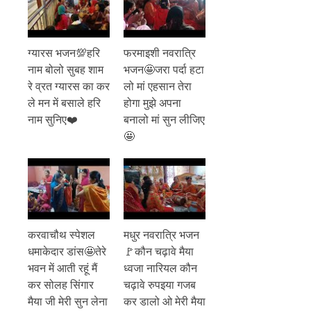
ग्यारस भजन💯हरि
फरमाइशी नवरात्रि
नाम बोलो सुबह शाम
भजन🤩जरा पर्दा हटा
रे व्रत ग्यारस का कर
लो मां एहसान तेरा
ले मन में बसाले हरि
होगा मुझे अपना
नाम सुनिए❤️
बनालो मां सुन लीजिए
🤩
करवाचौथ स्पेशल
मधुर नवरात्रि भजन
धमाकेदार डांस🤩तेरे
🚩कौन चढ़ावे मैया
भवन में आती रहूं मैं
ध्वजा नारियल कौन
कर सोलह सिंगार
चढ़ावे रुपइया गजब
मैया जी मेरी सुन लेना
कर डालो ओ मेरी मैया