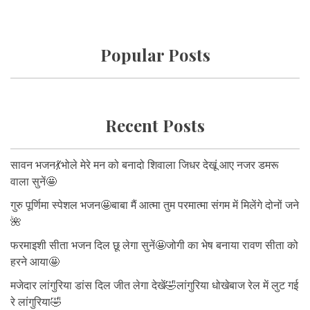
Popular Posts
Recent Posts
सावन भजन💃भोले मेरे मन को बनादो शिवाला जिधर देखूं आए नजर डमरू
वाला सुनें🤩
गुरु पूर्णिमा स्पेशल भजन🤩बाबा मैं आत्मा तुम परमात्मा संगम में मिलेंगे दोनों जने
🌺
फरमाइशी सीता भजन दिल छू लेगा सुनें🤩जोगी का भेष बनाया रावण सीता को
हरने आया🤩
मजेदार लांगुरिया डांस दिल जीत लेगा देखें🤣लांगुरिया धोखेबाज रेल में लुट गई
रे लांगुरिया🤣