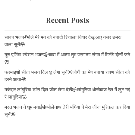
Recent Posts
सावन भजन💃भोले मेरे मन को बनादो शिवाला जिधर देखूं आए नजर डमरू
वाला सुनें🤩
गुरु पूर्णिमा स्पेशल भजन🤩बाबा मैं आत्मा तुम परमात्मा संगम में मिलेंगे दोनों जने
🌺
फरमाइशी सीता भजन दिल छू लेगा सुनें🤩जोगी का भेष बनाया रावण सीता को
हरने आया🤩
मजेदार लांगुरिया डांस दिल जीत लेगा देखें🤣लांगुरिया धोखेबाज रेल में लुट गई
रे लांगुरिया🤣
मस्त भजन ने धूम मचाई🔱भोलेनाथ तेरी भंगिया ने मेरा जीना मुश्किल कर दिया
सुनें🤩