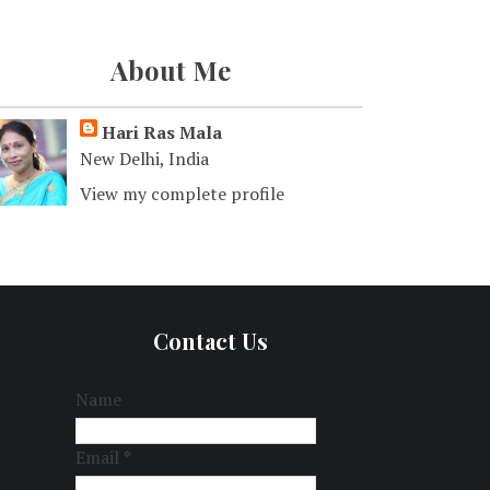
About Me
Hari Ras Mala
New Delhi, India
View my complete profile
Contact Us
Name
Email
*