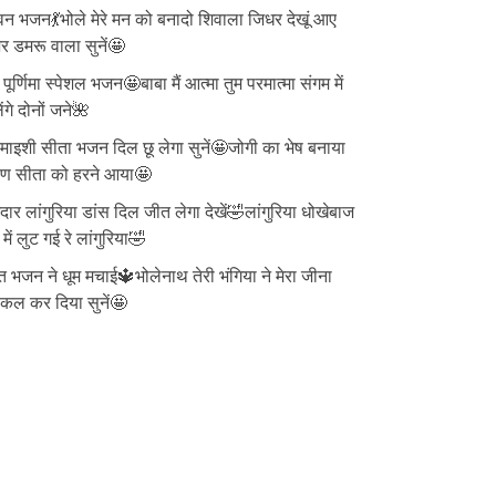
न भजन💃भोले मेरे मन को बनादो शिवाला जिधर देखूं आए
 डमरू वाला सुनें🤩
ु पूर्णिमा स्पेशल भजन🤩बाबा मैं आत्मा तुम परमात्मा संगम में
ेंगे दोनों जने🌺
ाइशी सीता भजन दिल छू लेगा सुनें🤩जोगी का भेष बनाया
वण सीता को हरने आया🤩
दार लांगुरिया डांस दिल जीत लेगा देखें🤣लांगुरिया धोखेबाज
 में लुट गई रे लांगुरिया🤣
त भजन ने धूम मचाई🔱भोलेनाथ तेरी भंगिया ने मेरा जीना
्किल कर दिया सुनें🤩