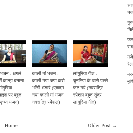
साव
नजर
गुर
मिल
फरम
रा
मजे
रेल
ण भजन : अगले
काली मां भजन :
लांगुरिया गीत :
मस्
में कान्हा बनाना
काली मैया जपा करो
चुनरिया के चारो पल्ले
मुश
बांसुरिया
भरेंगी भंडारे (एकदम
फट गये (नवरात्रि
ाइश पर बहुत
नया काली मां भजन
स्पेशल बहुत सुंदर
 कृष्ण भजन)
नवरात्रि स्पेशल)
लांगुरिया गीत)
Home
Older Post →