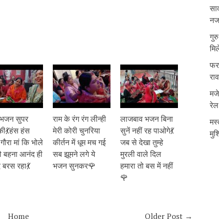
साव
नजर
गुर
मिल
फरम
रा
मजे
रेल
 भजन सुपर
राम के रंग रंग लीन्ही
लाजबाव भजन बिना
मस्
की💃हंस हंस
मेरी कोरी चुनरिया
सुनें नहीं रह पाओगे💃
मुश
 गौरा मां कि भोले
कीर्तन में धूम मच गई
जब से देखा तुम्हे
ौ बहना आनंद ही
सब झूमने लगे ये
मुरली वाले दिल
 बरस रहा💃
भजन सुनकर🌹
हमारा तो बस में नहीं
🌹
Home
Older Post →