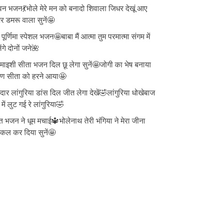
न भजन💃भोले मेरे मन को बनादो शिवाला जिधर देखूं आए
 डमरू वाला सुनें🤩
ु पूर्णिमा स्पेशल भजन🤩बाबा मैं आत्मा तुम परमात्मा संगम में
ेंगे दोनों जने🌺
ाइशी सीता भजन दिल छू लेगा सुनें🤩जोगी का भेष बनाया
वण सीता को हरने आया🤩
दार लांगुरिया डांस दिल जीत लेगा देखें🤣लांगुरिया धोखेबाज
 में लुट गई रे लांगुरिया🤣
त भजन ने धूम मचाई🔱भोलेनाथ तेरी भंगिया ने मेरा जीना
्किल कर दिया सुनें🤩