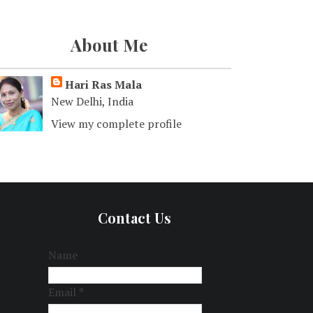
About Me
Hari Ras Mala
New Delhi, India
View my complete profile
Contact Us
Name
Email
*