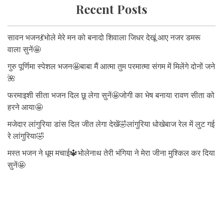
Recent Posts
सावन भजन💃भोले मेरे मन को बनादो शिवाला जिधर देखूं आए नजर डमरू
वाला सुनें🤩
गुरु पूर्णिमा स्पेशल भजन🤩बाबा मैं आत्मा तुम परमात्मा संगम में मिलेंगे दोनों जने
🌺
फरमाइशी सीता भजन दिल छू लेगा सुनें🤩जोगी का भेष बनाया रावण सीता को
हरने आया🤩
मजेदार लांगुरिया डांस दिल जीत लेगा देखें🤣लांगुरिया धोखेबाज रेल में लुट गई
रे लांगुरिया🤣
मस्त भजन ने धूम मचाई🔱भोलेनाथ तेरी भंगिया ने मेरा जीना मुश्किल कर दिया
सुनें🤩