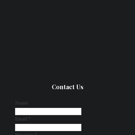
Contact Us
Name
Email
*
Message
*