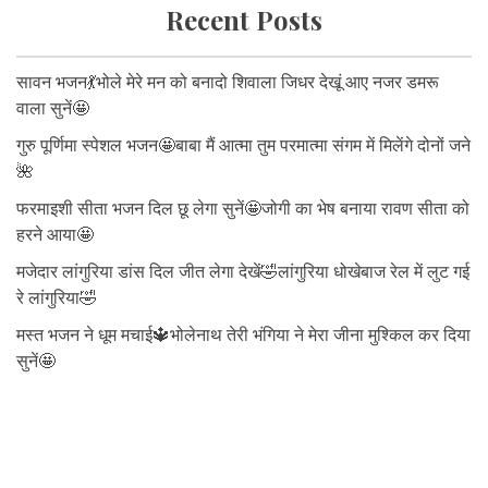
Recent Posts
सावन भजन💃भोले मेरे मन को बनादो शिवाला जिधर देखूं आए नजर डमरू
वाला सुनें🤩
गुरु पूर्णिमा स्पेशल भजन🤩बाबा मैं आत्मा तुम परमात्मा संगम में मिलेंगे दोनों जने
🌺
फरमाइशी सीता भजन दिल छू लेगा सुनें🤩जोगी का भेष बनाया रावण सीता को
हरने आया🤩
मजेदार लांगुरिया डांस दिल जीत लेगा देखें🤣लांगुरिया धोखेबाज रेल में लुट गई
रे लांगुरिया🤣
मस्त भजन ने धूम मचाई🔱भोलेनाथ तेरी भंगिया ने मेरा जीना मुश्किल कर दिया
सुनें🤩