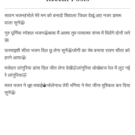
सावन भजन💃भोले मेरे मन को बनादो शिवाला जिधर देखूं आए नजर डमरू
वाला सुनें🤩
गुरु पूर्णिमा स्पेशल भजन🤩बाबा मैं आत्मा तुम परमात्मा संगम में मिलेंगे दोनों जने
🌺
फरमाइशी सीता भजन दिल छू लेगा सुनें🤩जोगी का भेष बनाया रावण सीता को
हरने आया🤩
मजेदार लांगुरिया डांस दिल जीत लेगा देखें🤣लांगुरिया धोखेबाज रेल में लुट गई
रे लांगुरिया🤣
मस्त भजन ने धूम मचाई🔱भोलेनाथ तेरी भंगिया ने मेरा जीना मुश्किल कर दिया
सुनें🤩