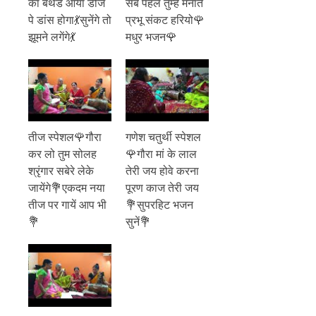
का बर्थडे आया डीजे
सब पहले तुम्हें मनाते
पे डांस होगा💃सुनेंगे तो
प्रभू संकट हरियो🌹
झूमने लगेंगे💃
मधुर भजन🌹
तीज स्पेशल🌹गौरा
गणेश चतुर्थी स्पेशल
कर लो तुम सोलह
🌹गौरा मां के लाल
श्रृंगार सबेरे लेके
तेरी जय होवे करना
जायेंगे💐एकदम नया
पूरण काज तेरी जय
तीज पर गायें आप भी
💐सुपरहिट भजन
💐
सुनें💐