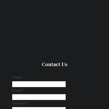
Contact Us
Name
Email
*
Message
*