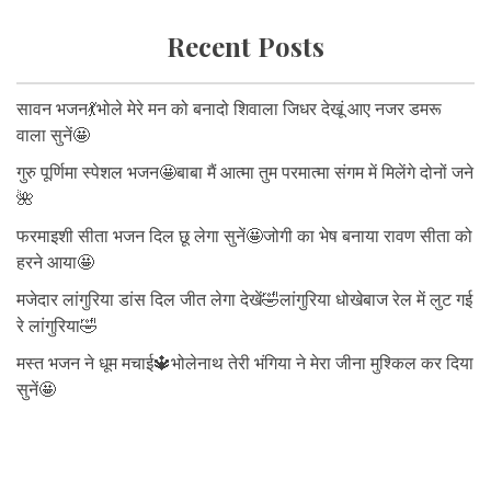
Recent Posts
सावन भजन💃भोले मेरे मन को बनादो शिवाला जिधर देखूं आए नजर डमरू
वाला सुनें🤩
गुरु पूर्णिमा स्पेशल भजन🤩बाबा मैं आत्मा तुम परमात्मा संगम में मिलेंगे दोनों जने
🌺
फरमाइशी सीता भजन दिल छू लेगा सुनें🤩जोगी का भेष बनाया रावण सीता को
हरने आया🤩
मजेदार लांगुरिया डांस दिल जीत लेगा देखें🤣लांगुरिया धोखेबाज रेल में लुट गई
रे लांगुरिया🤣
मस्त भजन ने धूम मचाई🔱भोलेनाथ तेरी भंगिया ने मेरा जीना मुश्किल कर दिया
सुनें🤩