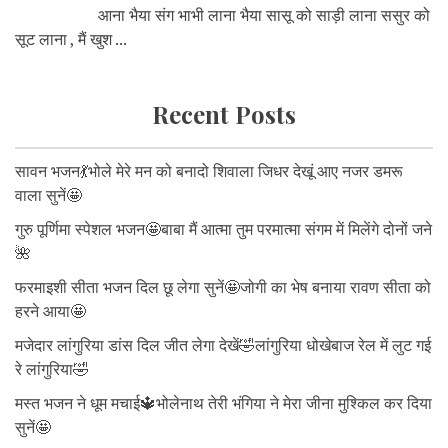
आना भैया संग भाभी लाना भैया सासू को साड़ी लाना ससुर को
सूट लाना , मैं खुश ...
Recent Posts
सावन भजन💃भोले मेरे मन को बनादो शिवाला जिधर देखूं आए नजर डमरू
वाला सुनें🤩
गुरु पूर्णिमा स्पेशल भजन🤩बाबा मैं आत्मा तुम परमात्मा संगम में मिलेंगे दोनों जने
🌺
फरमाइशी सीता भजन दिल छू लेगा सुनें🤩जोगी का भेष बनाया रावण सीता को
हरने आया🤩
मजेदार लांगुरिया डांस दिल जीत लेगा देखें🤣लांगुरिया धोखेबाज रेल में लुट गई
रे लांगुरिया🤣
मस्त भजन ने धूम मचाई🔱भोलेनाथ तेरी भंगिया ने मेरा जीना मुश्किल कर दिया
सुनें🤩