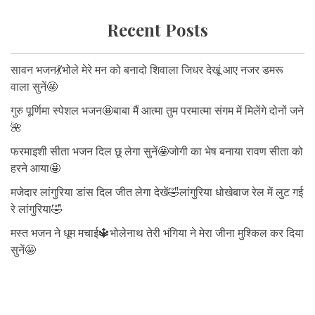
Recent Posts
सावन भजन💃भोले मेरे मन को बनादो शिवाला जिधर देखूं आए नजर डमरू
वाला सुनें🤩
गुरु पूर्णिमा स्पेशल भजन🤩बाबा मैं आत्मा तुम परमात्मा संगम में मिलेंगे दोनों जने
🌺
फरमाइशी सीता भजन दिल छू लेगा सुनें🤩जोगी का भेष बनाया रावण सीता को
हरने आया🤩
मजेदार लांगुरिया डांस दिल जीत लेगा देखें🤣लांगुरिया धोखेबाज रेल में लुट गई
रे लांगुरिया🤣
मस्त भजन ने धूम मचाई🔱भोलेनाथ तेरी भंगिया ने मेरा जीना मुश्किल कर दिया
सुनें🤩