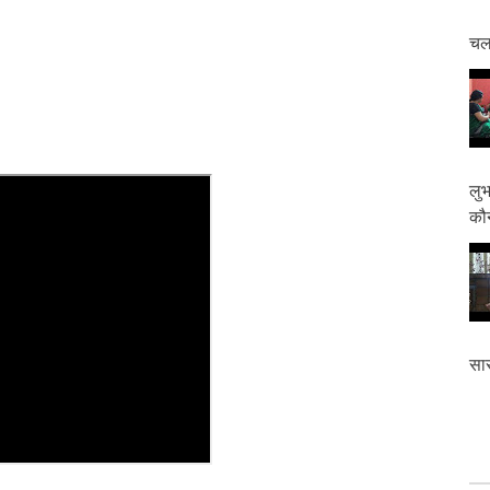
चलत
लुभ
कौन
सास