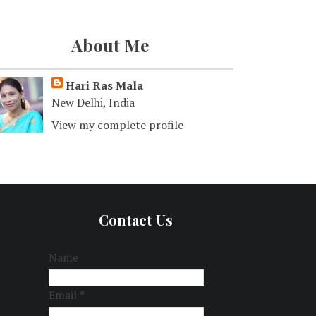
About Me
Hari Ras Mala
New Delhi, India
View my complete profile
Contact Us
Name
Email
*