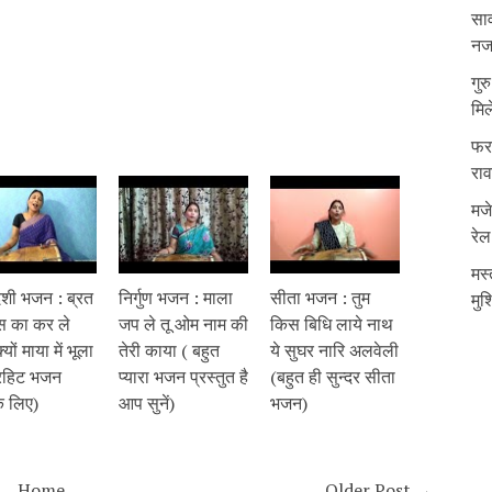
साव
नजर
गुर
मिल
फरम
रा
मजे
रेल
मस्
शी भजन : ब्रत
निर्गुण भजन : माला
सीता भजन : तुम
मुश
रस का कर ले
जप ले तू ओम नाम की
किस बिधि लाये नाथ
क्यों माया में भूला
तेरी काया ( बहुत
ये सुघर नारि अलवेली
रहिट भजन
प्यारा भजन प्रस्तुत है
(बहुत ही सुन्दर सीता
 लिए)
आप सुनें)
भजन)
Home
Older Post →