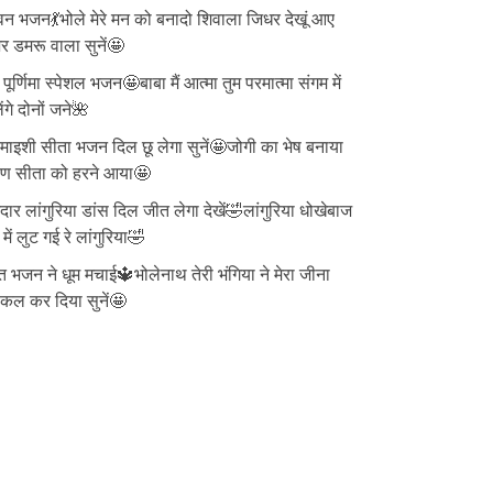
न भजन💃भोले मेरे मन को बनादो शिवाला जिधर देखूं आए
 डमरू वाला सुनें🤩
ु पूर्णिमा स्पेशल भजन🤩बाबा मैं आत्मा तुम परमात्मा संगम में
ेंगे दोनों जने🌺
ाइशी सीता भजन दिल छू लेगा सुनें🤩जोगी का भेष बनाया
वण सीता को हरने आया🤩
दार लांगुरिया डांस दिल जीत लेगा देखें🤣लांगुरिया धोखेबाज
 में लुट गई रे लांगुरिया🤣
त भजन ने धूम मचाई🔱भोलेनाथ तेरी भंगिया ने मेरा जीना
्किल कर दिया सुनें🤩