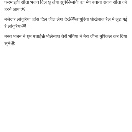
फरमाइशी सीता भजन दिल छू लेगा सुनें🤩जोगी का भेष बनाया रावण सीता को
हरने आया🤩
मजेदार लांगुरिया डांस दिल जीत लेगा देखें🤣लांगुरिया धोखेबाज रेल में लुट गई
रे लांगुरिया🤣
मस्त भजन ने धूम मचाई🔱भोलेनाथ तेरी भंगिया ने मेरा जीना मुश्किल कर दिया
सुनें🤩