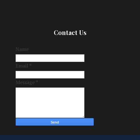
Contact Us
Name
Email
*
Message
*