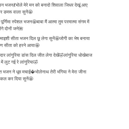
न भजन💃भोले मेरे मन को बनादो शिवाला जिधर देखूं आए
 डमरू वाला सुनें🤩
ु पूर्णिमा स्पेशल भजन🤩बाबा मैं आत्मा तुम परमात्मा संगम में
ेंगे दोनों जने🌺
ाइशी सीता भजन दिल छू लेगा सुनें🤩जोगी का भेष बनाया
वण सीता को हरने आया🤩
दार लांगुरिया डांस दिल जीत लेगा देखें🤣लांगुरिया धोखेबाज
 में लुट गई रे लांगुरिया🤣
त भजन ने धूम मचाई🔱भोलेनाथ तेरी भंगिया ने मेरा जीना
्किल कर दिया सुनें🤩