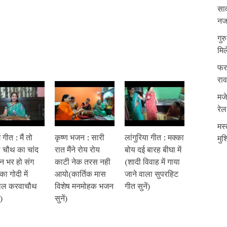
साव
नजर
गुर
मिल
फरम
रा
मजे
रेल
मस्
 गीत : मैं तो
कृष्ण भजन : सारी
लांगुरिया गीत : मक्का
मुश
गी चौथ का चांद
रात मैंने रोय रोय
बोय दई बारह बीघा में
न भर हो संग
काटी नेक तरस नही
(शादी विवाह में गाया
का गोदी में
आयो(कार्तिक मास
जाने वाला सुपरहिट
ाल करवाचौथ
विशेष मनमोहक भजन
गीत सुनें)
)
सुनें)