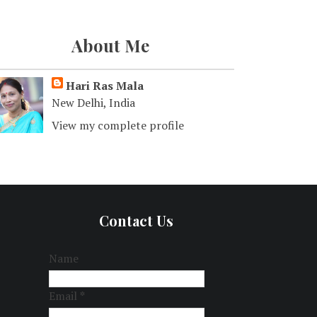
About Me
Hari Ras Mala
New Delhi, India
View my complete profile
Contact Us
Name
Email
*