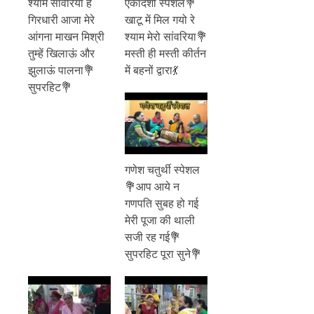
श्याम सांवरिया हे
एकादशी स्पेशल💐
गिरधारी आजा मेरे
खाटू में मिल गयो रे
आंगना माखन मिश्री
श्याम मेरो सांवरिया💐
तुम्हें खिलाऊं और
मस्ती ही मस्ती कीर्तन
झुलाऊं पालना💐
में बहनों द्वारा💃
सुपरहिट💐
गणेश चतुर्थी स्पेशल
💐आप आये न
गणपति सुबह हो गई
मेरी पूजा की थाली
सजी रह गई💐
सुपरहिट पूरा सुने💐