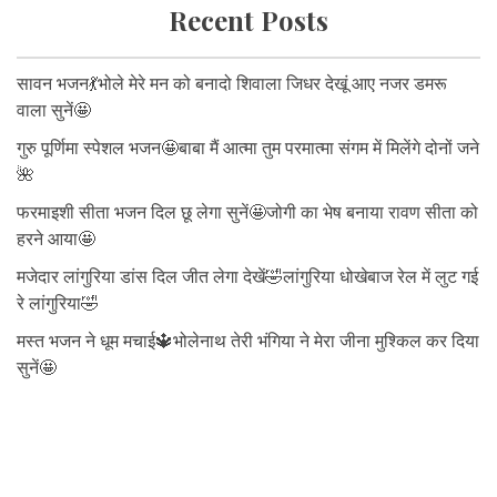
Recent Posts
सावन भजन💃भोले मेरे मन को बनादो शिवाला जिधर देखूं आए नजर डमरू
वाला सुनें🤩
गुरु पूर्णिमा स्पेशल भजन🤩बाबा मैं आत्मा तुम परमात्मा संगम में मिलेंगे दोनों जने
🌺
फरमाइशी सीता भजन दिल छू लेगा सुनें🤩जोगी का भेष बनाया रावण सीता को
हरने आया🤩
मजेदार लांगुरिया डांस दिल जीत लेगा देखें🤣लांगुरिया धोखेबाज रेल में लुट गई
रे लांगुरिया🤣
मस्त भजन ने धूम मचाई🔱भोलेनाथ तेरी भंगिया ने मेरा जीना मुश्किल कर दिया
सुनें🤩