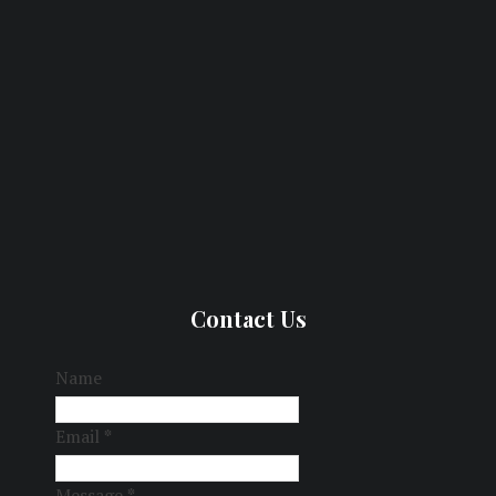
Contact Us
Name
Email
*
Message
*