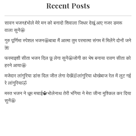
Recent Posts
सावन भजन💃भोले मेरे मन को बनादो शिवाला जिधर देखूं आए नजर डमरू
वाला सुनें🤩
गुरु पूर्णिमा स्पेशल भजन🤩बाबा मैं आत्मा तुम परमात्मा संगम में मिलेंगे दोनों जने
🌺
फरमाइशी सीता भजन दिल छू लेगा सुनें🤩जोगी का भेष बनाया रावण सीता को
हरने आया🤩
मजेदार लांगुरिया डांस दिल जीत लेगा देखें🤣लांगुरिया धोखेबाज रेल में लुट गई
रे लांगुरिया🤣
मस्त भजन ने धूम मचाई🔱भोलेनाथ तेरी भंगिया ने मेरा जीना मुश्किल कर दिया
सुनें🤩