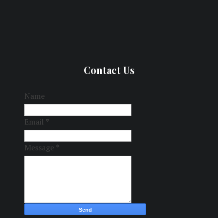
Contact Us
Name
Email
*
Message
*