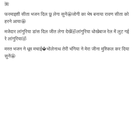
🌺
फरमाइशी सीता भजन दिल छू लेगा सुनें🤩जोगी का भेष बनाया रावण सीता को
हरने आया🤩
मजेदार लांगुरिया डांस दिल जीत लेगा देखें🤣लांगुरिया धोखेबाज रेल में लुट गई
रे लांगुरिया🤣
मस्त भजन ने धूम मचाई🔱भोलेनाथ तेरी भंगिया ने मेरा जीना मुश्किल कर दिया
सुनें🤩