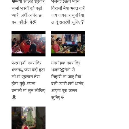
❤️मैया सोलह श्रंगार
भजन🥰ऊंचे भवन
सजीं भक्तों को बड़ी
विराजी मैया भक्त करें
प्यारी लगीं आनंद छा
जय जयकार चुनरिया
गया कीर्तन मे💯
लादूं सतरंगी सुनिए🌹
फरमाइशी नवरात्रि
मनमोहक नवरात्रि
भजन🤩जरा पर्दा हटा
भजन🥰नैनों से
लो मां एहसान तेरा
निहारी ना जाए मैया
होगा मुझे अपना
बड़ी प्यारी लगें आनंद
बनालो मां सुन लीजिए
आएगा पूरा जरूर
🤩
सुनिए🌹