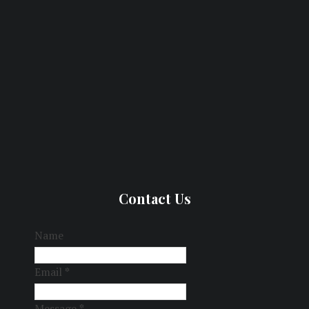
Contact Us
Name
Email
*
Message
*