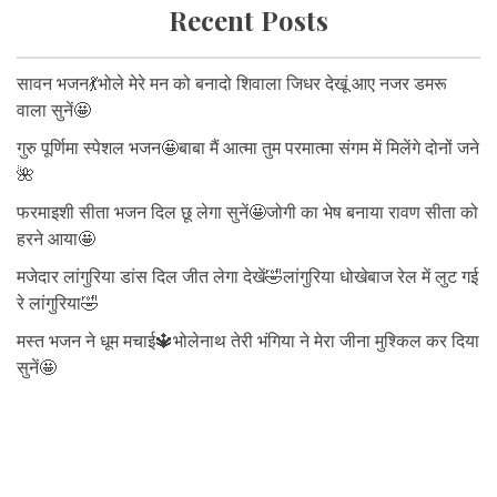
Recent Posts
सावन भजन💃भोले मेरे मन को बनादो शिवाला जिधर देखूं आए नजर डमरू
वाला सुनें🤩
गुरु पूर्णिमा स्पेशल भजन🤩बाबा मैं आत्मा तुम परमात्मा संगम में मिलेंगे दोनों जने
🌺
फरमाइशी सीता भजन दिल छू लेगा सुनें🤩जोगी का भेष बनाया रावण सीता को
हरने आया🤩
मजेदार लांगुरिया डांस दिल जीत लेगा देखें🤣लांगुरिया धोखेबाज रेल में लुट गई
रे लांगुरिया🤣
मस्त भजन ने धूम मचाई🔱भोलेनाथ तेरी भंगिया ने मेरा जीना मुश्किल कर दिया
सुनें🤩