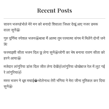
Recent Posts
सावन भजन💃भोले मेरे मन को बनादो शिवाला जिधर देखूं आए नजर डमरू
वाला सुनें🤩
गुरु पूर्णिमा स्पेशल भजन🤩बाबा मैं आत्मा तुम परमात्मा संगम में मिलेंगे दोनों जने
🌺
फरमाइशी सीता भजन दिल छू लेगा सुनें🤩जोगी का भेष बनाया रावण सीता को
हरने आया🤩
मजेदार लांगुरिया डांस दिल जीत लेगा देखें🤣लांगुरिया धोखेबाज रेल में लुट गई
रे लांगुरिया🤣
मस्त भजन ने धूम मचाई🔱भोलेनाथ तेरी भंगिया ने मेरा जीना मुश्किल कर दिया
सुनें🤩