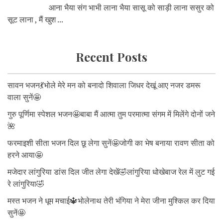
आना भैया संग भाभी लाना भैया सासू को साड़ी लाना ससुर को
सूट लाना , मैं खुश ...
Recent Posts
सावन भजन💃भोले मेरे मन को बनादो शिवाला जिधर देखूं आए नजर डमरू
वाला सुनें🤩
गुरु पूर्णिमा स्पेशल भजन🤩बाबा मैं आत्मा तुम परमात्मा संगम में मिलेंगे दोनों जने
🌺
फरमाइशी सीता भजन दिल छू लेगा सुनें🤩जोगी का भेष बनाया रावण सीता को
हरने आया🤩
मजेदार लांगुरिया डांस दिल जीत लेगा देखें🤣लांगुरिया धोखेबाज रेल में लुट गई
रे लांगुरिया🤣
मस्त भजन ने धूम मचाई🔱भोलेनाथ तेरी भंगिया ने मेरा जीना मुश्किल कर दिया
सुनें🤩