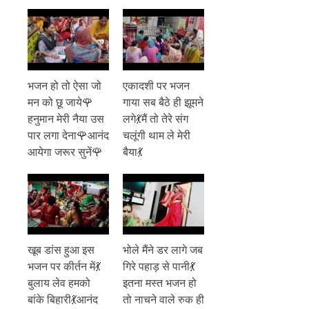
भजन हो तो ऐसा जो
एकादशी पर भजन
मन को छू जाये🌹
गाया सब बैठे ही झूमने
हनुमान मेरी नैया उस
लगे💃मैं तो तेरे संग
पार लगा देना🌹आनंद
चलूंगी थाम ले मेरी
आयेगा जरूर सुनें🌹
बैया💃
खूब डांस हुआ इस
भोले मैंने डर लागे जब
भजन पर कीर्तन में💃
गिरे पहाड़ से पानी💃
बुलाय लेव हमको
इतना मस्त भजन हो
बांके बिहारी💃आनंद
तो नाचने वाले रुक ही