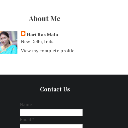
About Me
Hari Ras Mala
New Delhi, India
View my complete profile
Contact Us
Name
Email
*