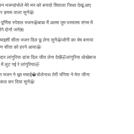
न भजन💃भोले मेरे मन को बनादो शिवाला जिधर देखूं आए
 डमरू वाला सुनें🤩
ु पूर्णिमा स्पेशल भजन🤩बाबा मैं आत्मा तुम परमात्मा संगम में
ेंगे दोनों जने🌺
ाइशी सीता भजन दिल छू लेगा सुनें🤩जोगी का भेष बनाया
वण सीता को हरने आया🤩
दार लांगुरिया डांस दिल जीत लेगा देखें🤣लांगुरिया धोखेबाज
 में लुट गई रे लांगुरिया🤣
त भजन ने धूम मचाई🔱भोलेनाथ तेरी भंगिया ने मेरा जीना
्किल कर दिया सुनें🤩