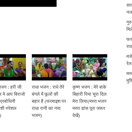
साव
नजर
गुर
मिल
फरम
रा
मजे
रेल
मस्
मुश
भजन : हरी जी
राधा भजन : राधे तेरे
कृष्ण भजन : मेरे बाके
घर मे आप बिराजो
बंगले में फूलों की
बिहारी पिया चुरा दिल
प्रबोधिनी
बहार है (फरमाइश पर
मेरा लिया(मस्त भजन
शी स्पेशल
राधा रानी का नया
मस्त डांस पूरा जरूर
)
भजन)
देखें)