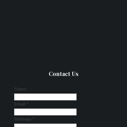
Contact Us
Name
Email
*
Message
*