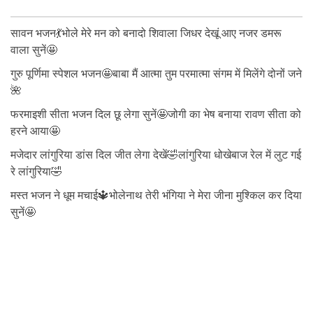
सावन भजन💃भोले मेरे मन को बनादो शिवाला जिधर देखूं आए नजर डमरू
वाला सुनें🤩
गुरु पूर्णिमा स्पेशल भजन🤩बाबा मैं आत्मा तुम परमात्मा संगम में मिलेंगे दोनों जने
🌺
फरमाइशी सीता भजन दिल छू लेगा सुनें🤩जोगी का भेष बनाया रावण सीता को
हरने आया🤩
मजेदार लांगुरिया डांस दिल जीत लेगा देखें🤣लांगुरिया धोखेबाज रेल में लुट गई
रे लांगुरिया🤣
मस्त भजन ने धूम मचाई🔱भोलेनाथ तेरी भंगिया ने मेरा जीना मुश्किल कर दिया
सुनें🤩