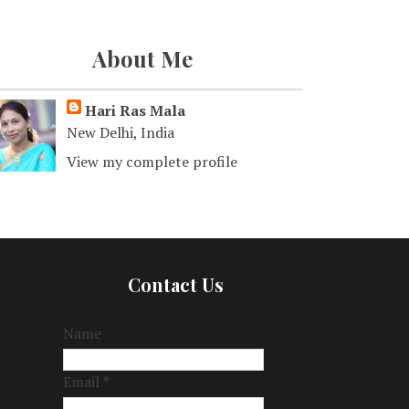
About Me
Hari Ras Mala
New Delhi, India
View my complete profile
Contact Us
Name
Email
*