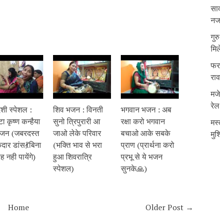
साव
नजर
गुर
मिल
फरम
रा
मजे
रेल
शी स्पेशल :
शिव भजन : विनती
भगवान भजन : अब
 कृष्ण कन्हैया
सुनो त्रिपुरारी आ
रक्षा करो भगवान
मस्
जन (जबरदस्त
जाओ लेके परिवार
बचाओ आके सबके
मुश
दार डांस💃बिना
(भक्ति भाव से भरा
प्राण (प्रार्थना करो
रह नही पायेंगे)
हुआ शिवरात्रि
प्रभू से ये भजन
स्पेशल)
सुनके🙏)
Home
Older Post →