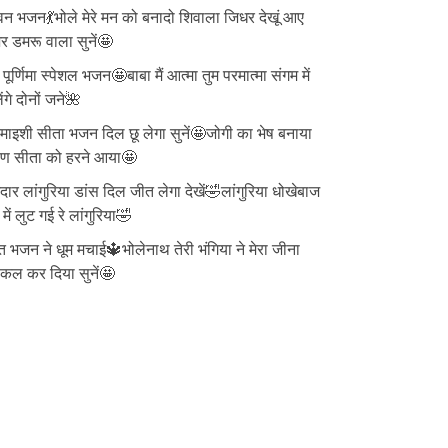
न भजन💃भोले मेरे मन को बनादो शिवाला जिधर देखूं आए
 डमरू वाला सुनें🤩
ु पूर्णिमा स्पेशल भजन🤩बाबा मैं आत्मा तुम परमात्मा संगम में
ेंगे दोनों जने🌺
ाइशी सीता भजन दिल छू लेगा सुनें🤩जोगी का भेष बनाया
वण सीता को हरने आया🤩
दार लांगुरिया डांस दिल जीत लेगा देखें🤣लांगुरिया धोखेबाज
 में लुट गई रे लांगुरिया🤣
त भजन ने धूम मचाई🔱भोलेनाथ तेरी भंगिया ने मेरा जीना
्किल कर दिया सुनें🤩