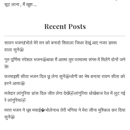
सूट लाना , मैं खुश ...
Recent Posts
सावन भजन💃भोले मेरे मन को बनादो शिवाला जिधर देखूं आए नजर डमरू
वाला सुनें🤩
गुरु पूर्णिमा स्पेशल भजन🤩बाबा मैं आत्मा तुम परमात्मा संगम में मिलेंगे दोनों जने
🌺
फरमाइशी सीता भजन दिल छू लेगा सुनें🤩जोगी का भेष बनाया रावण सीता को
हरने आया🤩
मजेदार लांगुरिया डांस दिल जीत लेगा देखें🤣लांगुरिया धोखेबाज रेल में लुट गई
रे लांगुरिया🤣
मस्त भजन ने धूम मचाई🔱भोलेनाथ तेरी भंगिया ने मेरा जीना मुश्किल कर दिया
सुनें🤩