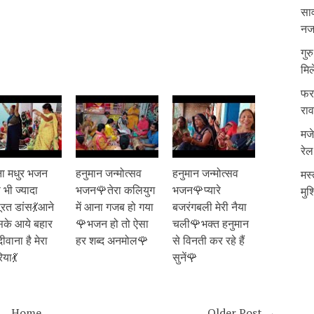
साव
नजर
गुर
मिल
फरम
रा
मजे
रेल
ा मधुर भजन
हनुमान जन्मोत्सव
हनुमान जन्मोत्सव
मस्
भी ज्यादा
भजन🌹तेरा कलियुग
भजन🌹प्यारे
मुश
ूरत डांस💃आने
में आना गजब हो गया
बजरंगबली मेरी नैया
सके आये बहार
🌹भजन हो तो ऐसा
चली🌹भक्त हनुमान
दीवाना है मेरा
हर शब्द अनमोल🌹
से विनती कर रहे हैं
िया💃
सुनें🌹
Home
Older Post →