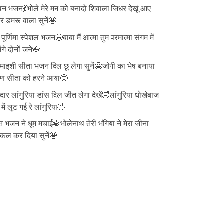
न भजन💃भोले मेरे मन को बनादो शिवाला जिधर देखूं आए
 डमरू वाला सुनें🤩
ु पूर्णिमा स्पेशल भजन🤩बाबा मैं आत्मा तुम परमात्मा संगम में
ेंगे दोनों जने🌺
ाइशी सीता भजन दिल छू लेगा सुनें🤩जोगी का भेष बनाया
वण सीता को हरने आया🤩
दार लांगुरिया डांस दिल जीत लेगा देखें🤣लांगुरिया धोखेबाज
 में लुट गई रे लांगुरिया🤣
त भजन ने धूम मचाई🔱भोलेनाथ तेरी भंगिया ने मेरा जीना
्किल कर दिया सुनें🤩