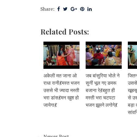
Share:
Related Posts:
अकेली मत जाना ओ
जब बांसुरिया भोले ने
जितन
राधा रानी💃मस्त भजन
सुनीं भूल गए डमरू
उससे 
उससे भी ज्यादा मस्ती
बजाना रे💃बहुत ही
खूबस
भरा डांस💃मन खुश हो
मस्ती भरा चटपटा
से उ
जायेगा💃
भजन झूमने लगोगे💃
बड़ा 
सांवर
← Newer Post