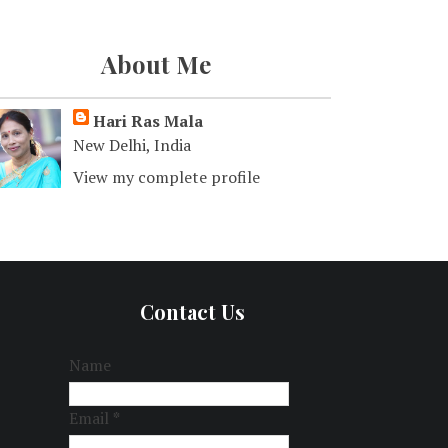
About Me
Hari Ras Mala
New Delhi, India
View my complete profile
Contact Us
Name
Email
*