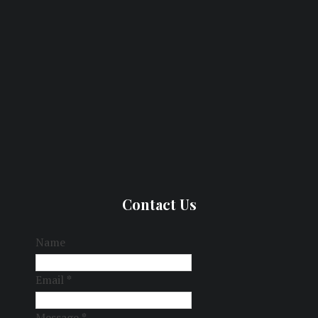
Contact Us
Name
Email
*
Message
*