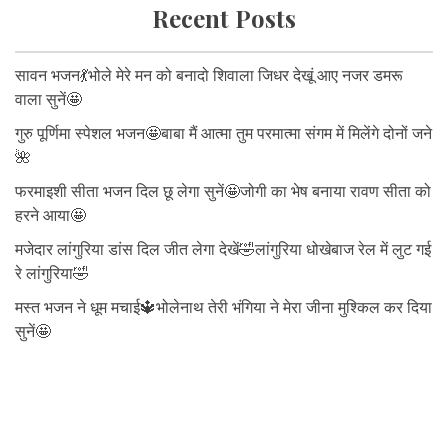
Recent Posts
सावन भजन💃भोले मेरे मन को बनादो शिवाला जिधर देखूं आए नजर डमरू
वाला सुनें🤩
गुरु पूर्णिमा स्पेशल भजन🤩बाबा मैं आत्मा तुम परमात्मा संगम में मिलेंगे दोनों जने
🌺
फरमाइशी सीता भजन दिल छू लेगा सुनें🤩जोगी का भेष बनाया रावण सीता को
हरने आया🤩
मजेदार लांगुरिया डांस दिल जीत लेगा देखें🤣लांगुरिया धोखेबाज रेल में लुट गई
रे लांगुरिया🤣
मस्त भजन ने धूम मचाई🔱भोलेनाथ तेरी भंगिया ने मेरा जीना मुश्किल कर दिया
सुनें🤩