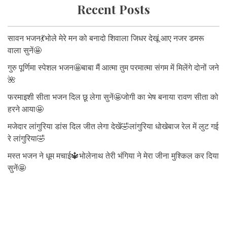
Recent Posts
सावन भजन💃भोले मेरे मन को बनादो शिवाला जिधर देखूं आए नजर डमरू
वाला सुनें🤩
गुरु पूर्णिमा स्पेशल भजन🤩बाबा मैं आत्मा तुम परमात्मा संगम में मिलेंगे दोनों जने
🌺
फरमाइशी सीता भजन दिल छू लेगा सुनें🤩जोगी का भेष बनाया रावण सीता को
हरने आया🤩
मजेदार लांगुरिया डांस दिल जीत लेगा देखें🤣लांगुरिया धोखेबाज रेल में लुट गई
रे लांगुरिया🤣
मस्त भजन ने धूम मचाई🔱भोलेनाथ तेरी भंगिया ने मेरा जीना मुश्किल कर दिया
सुनें🤩