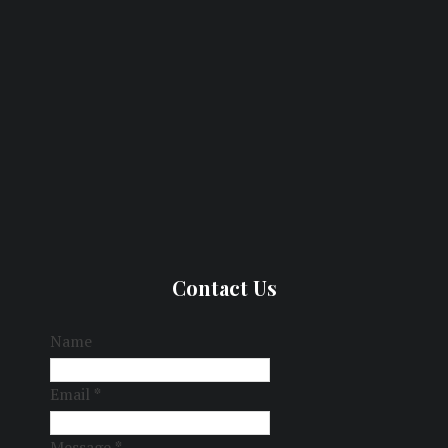
Contact Us
Name
Email
*
Message
*