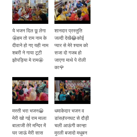
ये भजन दिल छू लेगा
शानदार प्रस्तुति
🤩हम तो राम नाम के
जल्दी देखें😂कोई
दीवाने हो गए यही नाम
प्यार से मेरे श्याम को
शबरी ने गाया टूटी
सजा दो गजब हो
झोपड़िया मे राम🤩
जाएगा माथे पे रोली
का🌹
मस्ती भरा भजन😀
धमाकेदार भजन व
मेरी खो गई राम माला
डांस💃पनघट से दौड़ी
बालाजी तेरे मन्दिर में
चली आऊंगी कान्हा
घर जाऊं मेरी सास
मुरली बजादो मधुबन