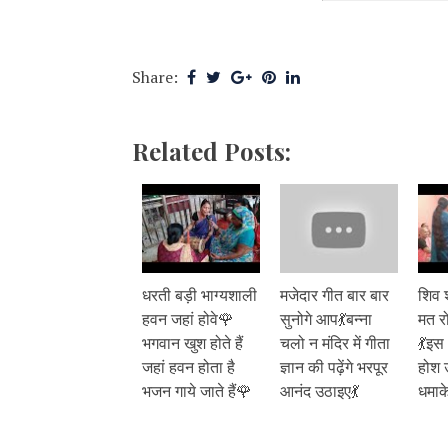
Share:
Related Posts:
धरती बड़ी भाग्यशाली
मजेदार गीत बार बार
शिव 
हवन जहां होवे🌹
सुनोगे आप💃बन्ना
मत रोग
भगवान खुश होते हैं
चलो न मंदिर में गीता
💃इस
जहां हवन होता है
ज्ञान की पढ़ेंगे भरपूर
होश उ
भजन गाये जाते हैं🌹
आनंद उठाइए💃
धमाके