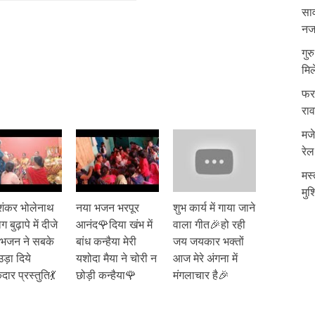
साव
नजर
गुर
मिल
फरम
रा
मजे
रेल
मस्
मुश
शंकर भोलेनाथ
नया भजन भरपूर
शुभ कार्य में गाया जाने
 बुढ़ापे में दीजे
आनंद🌹दिया खंभ में
वाला गीत🎉हो रही
 भजन ने सबके
बांध कन्हैया मेरी
जय जयकार भक्तों
ड़ा दिये
यशोदा मैया ने चोरी न
आज मेरे अंगना में
दार प्रस्तुति💃
छोड़ी कन्हैया🌹
मंगलाचार है🎉