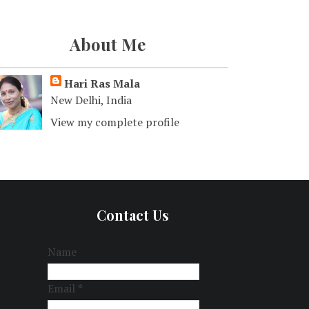
About Me
Hari Ras Mala
New Delhi, India
View my complete profile
Contact Us
Name
Email
*