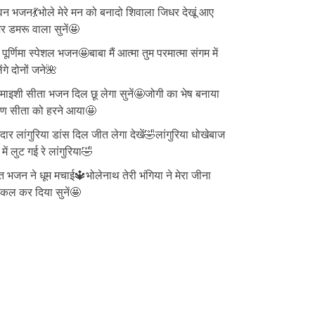
न भजन💃भोले मेरे मन को बनादो शिवाला जिधर देखूं आए
 डमरू वाला सुनें🤩
ु पूर्णिमा स्पेशल भजन🤩बाबा मैं आत्मा तुम परमात्मा संगम में
ेंगे दोनों जने🌺
ाइशी सीता भजन दिल छू लेगा सुनें🤩जोगी का भेष बनाया
वण सीता को हरने आया🤩
दार लांगुरिया डांस दिल जीत लेगा देखें🤣लांगुरिया धोखेबाज
 में लुट गई रे लांगुरिया🤣
त भजन ने धूम मचाई🔱भोलेनाथ तेरी भंगिया ने मेरा जीना
्किल कर दिया सुनें🤩