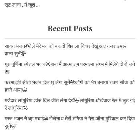
सूट लाना , मैं खुश ...
Recent Posts
सावन भजन💃भोले मेरे मन को बनादो शिवाला जिधर देखूं आए नजर डमरू
वाला सुनें🤩
गुरु पूर्णिमा स्पेशल भजन🤩बाबा मैं आत्मा तुम परमात्मा संगम में मिलेंगे दोनों जने
🌺
फरमाइशी सीता भजन दिल छू लेगा सुनें🤩जोगी का भेष बनाया रावण सीता को
हरने आया🤩
मजेदार लांगुरिया डांस दिल जीत लेगा देखें🤣लांगुरिया धोखेबाज रेल में लुट गई
रे लांगुरिया🤣
मस्त भजन ने धूम मचाई🔱भोलेनाथ तेरी भंगिया ने मेरा जीना मुश्किल कर दिया
सुनें🤩