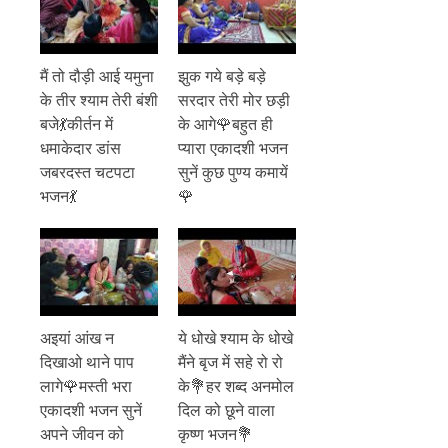
मैं तो दौड़ी आई यमुना
झुक गये बड़े बड़े
के तीर श्याम तेरी बंशी
सरदार तेरी मोर छड़ी
बजे💃कीर्तन में
के आगे🌹बहुत ही
धमाकेदार डांस
प्यारा एकादशी भजन
जबरदस्त चटपटा
सुनें कुछ पुण्य कमायें
भजन💃
🌹
अइयां आंख न
ये धोखे श्याम के धोखे
दिखाओ थाने पाप
मैंने बृज में सहे रो रो
लागे🌹मस्ती भरा
के💐हर शब्द अनमोल
एकादशी भजन सुनें
दिल को छूने वाला
अपने जीवन को
कृष्ण भजन💐