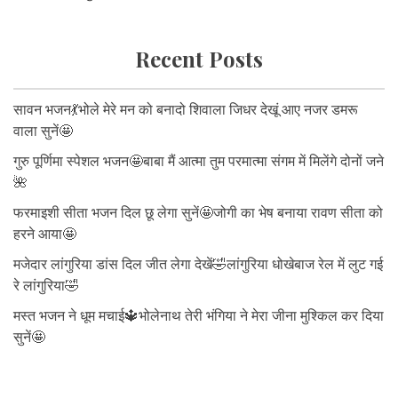
Recent Posts
सावन भजन💃भोले मेरे मन को बनादो शिवाला जिधर देखूं आए नजर डमरू
वाला सुनें🤩
गुरु पूर्णिमा स्पेशल भजन🤩बाबा मैं आत्मा तुम परमात्मा संगम में मिलेंगे दोनों जने
🌺
फरमाइशी सीता भजन दिल छू लेगा सुनें🤩जोगी का भेष बनाया रावण सीता को
हरने आया🤩
मजेदार लांगुरिया डांस दिल जीत लेगा देखें🤣लांगुरिया धोखेबाज रेल में लुट गई
रे लांगुरिया🤣
मस्त भजन ने धूम मचाई🔱भोलेनाथ तेरी भंगिया ने मेरा जीना मुश्किल कर दिया
सुनें🤩