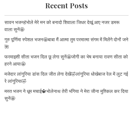
Recent Posts
सावन भजन💃भोले मेरे मन को बनादो शिवाला जिधर देखूं आए नजर डमरू
वाला सुनें🤩
गुरु पूर्णिमा स्पेशल भजन🤩बाबा मैं आत्मा तुम परमात्मा संगम में मिलेंगे दोनों जने
🌺
फरमाइशी सीता भजन दिल छू लेगा सुनें🤩जोगी का भेष बनाया रावण सीता को
हरने आया🤩
मजेदार लांगुरिया डांस दिल जीत लेगा देखें🤣लांगुरिया धोखेबाज रेल में लुट गई
रे लांगुरिया🤣
मस्त भजन ने धूम मचाई🔱भोलेनाथ तेरी भंगिया ने मेरा जीना मुश्किल कर दिया
सुनें🤩