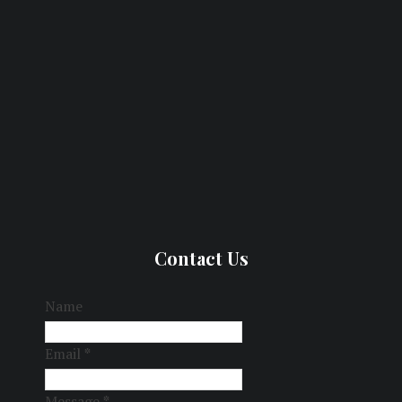
Contact Us
Name
Email
*
Message
*