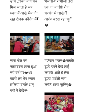
डांस🚩बिन मांगे सब
भजन💯 राणाजी तेरी
मिल जाता है जब
एक ना मानूंगी रोज
भवन में आऊं मैया के
सत्संग में जाऊंगी
खूब रौनक कीर्तन में💃
आनंद बरस रहा सुनें
❤️
नाच गीत पर
मजेदार भजन🔱सबके
जबरदस्त डांस हुआ
दूल्हे हमने देखे टाई
नये वर्ष पर❤️धर
लगाके आते हैं तेरा
माली का भेष श्याम
दूल्हा पार्वती नाग
छलिया बनके आए
लपेटे आया सुनिए🔱
गयो रे देखें🌹