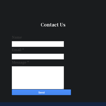
Contact Us
Name
Email
*
Message
*