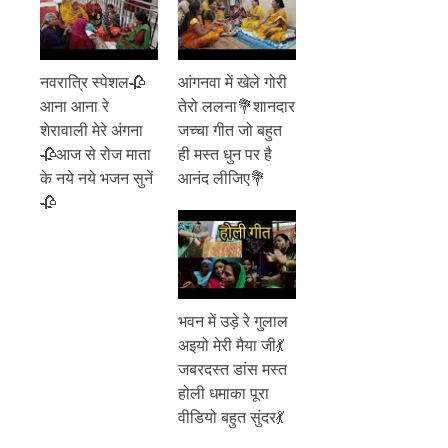
नवरात्रि स्पेशल🥀
आंगनवा में खेले गोरी
आना आना रे
तेरो ललना💐शानदार
शेरावाली मेरे अंगना
जच्चा गीत जो बहुत
🥀आज से रोज माता
ही मस्त धुन पर है
के नये नये भजन सुनें
आनंद लीजिए💐
🥀
भवन में उड़े रे गुलाल
अइयो मेरी मैया जी💃
जबरदस्त डांस मस्त
होली धमाका पूरा
वीडियो बहुत सुंदर💃