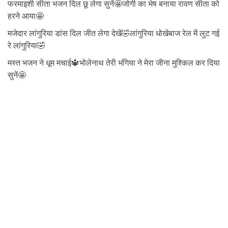
फरमाइशी सीता भजन दिल छू लेगा सुनें🤩जोगी का भेष बनाया रावण सीता को
हरने आया🤩
मजेदार लांगुरिया डांस दिल जीत लेगा देखें🤣लांगुरिया धोखेबाज रेल में लुट गई
रे लांगुरिया🤣
मस्त भजन ने धूम मचाई🔱भोलेनाथ तेरी भंगिया ने मेरा जीना मुश्किल कर दिया
सुनें🤩