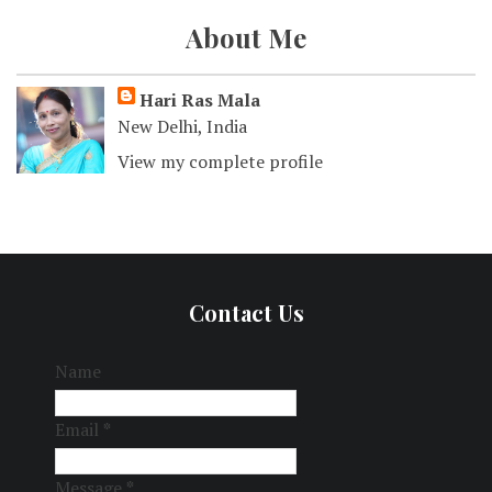
About Me
Hari Ras Mala
New Delhi, India
View my complete profile
Contact Us
Name
Email
*
Message
*