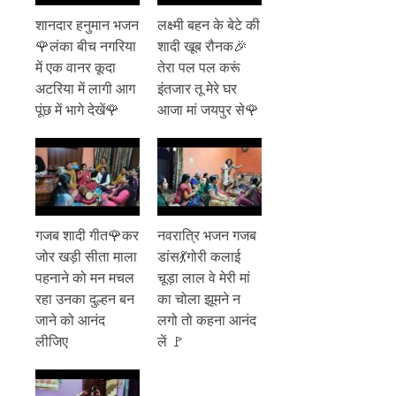
शानदार हनुमान भजन
लक्ष्मी बहन के बेटे की
🌹लंका बीच नगरिया
शादी खूब रौनक🎉
में एक वानर कूदा
तेरा पल पल करूं
अटरिया में लागी आग
इंतजार तू मेरे घर
पूंछ में भागे देखें🌹
आजा मां जयपुर से🌹
गजब शादी गीत🌹कर
नवरात्रि भजन गजब
जोर खड़ी सीता माला
डांस💃गोरी कलाई
पहनाने को मन मचल
चूड़ा लाल वे मेरी मां
रहा उनका दुल्हन बन
का चोला झूमने न
जाने को आनंद
लगो तो कहना आनंद
लीजिए
लें 🚩