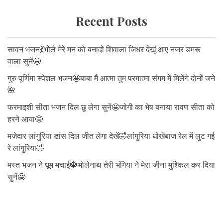
Recent Posts
सावन भजन💃भोले मेरे मन को बनादो शिवाला जिधर देखूं आए नजर डमरू
वाला सुनें🤩
गुरु पूर्णिमा स्पेशल भजन🤩बाबा मैं आत्मा तुम परमात्मा संगम में मिलेंगे दोनों जने
🌺
फरमाइशी सीता भजन दिल छू लेगा सुनें🤩जोगी का भेष बनाया रावण सीता को
हरने आया🤩
मजेदार लांगुरिया डांस दिल जीत लेगा देखें🤣लांगुरिया धोखेबाज रेल में लुट गई
रे लांगुरिया🤣
मस्त भजन ने धूम मचाई🔱भोलेनाथ तेरी भंगिया ने मेरा जीना मुश्किल कर दिया
सुनें🤩