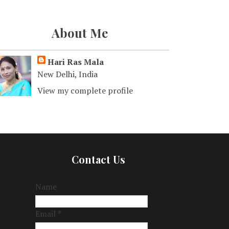
About Me
Hari Ras Mala
New Delhi, India
View my complete profile
Contact Us
Name
Email
*