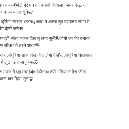
न भजन💃भोले मेरे मन को बनादो शिवाला जिधर देखूं आए
 डमरू वाला सुनें🤩
ु पूर्णिमा स्पेशल भजन🤩बाबा मैं आत्मा तुम परमात्मा संगम में
ेंगे दोनों जने🌺
ाइशी सीता भजन दिल छू लेगा सुनें🤩जोगी का भेष बनाया
वण सीता को हरने आया🤩
दार लांगुरिया डांस दिल जीत लेगा देखें🤣लांगुरिया धोखेबाज
 में लुट गई रे लांगुरिया🤣
त भजन ने धूम मचाई🔱भोलेनाथ तेरी भंगिया ने मेरा जीना
्किल कर दिया सुनें🤩