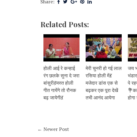
Share:
Related Posts:
होली आई रे कन्हाई
मेरी चुनरी हो गई लाल
जय भो
रंग छलके सुना दे जरा
रसिया होली में💃
भंडा
बांसुरी💃मस्त होली
मजेदार डांस एक से
पे रह
गीत गायेंगे तो रौनक
बढ़कर एक पूरा देखें
💐कही
बढ़ जायेगी💃
तभी आनंद आयेगा
होगा
← Newer Post