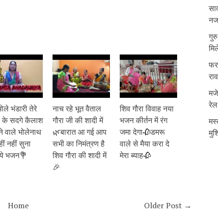
साव
नजर
गुर
मिल
फरम
रा
मजे
रेल
ले भंडारी तेरे
नाच रहे भूत वैताल
शिव गौरा विवाह नया
र के सदगे कैलाश
गौरा जी की शादी में
भजन कीर्तन में रंग
मस्
ने वाले भोलेनाथ
🌿बारात आ गई आप
जमा देगा🥀डमरू
मुश
ं नहीं सुना
सभी का निमंत्रण है
वाले से मैया करा दे
 ये भजन💐
शिव गौरा की शादी में
मेरा ब्याह🥀
🎉
Home
Older Post →