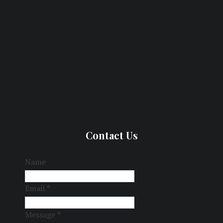
Contact Us
Name
Email
*
Message
*