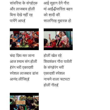
सांवरिया के संग💃एक
आई सुहाग देने गौरा
और लाजबाव होली
मां आईं🥀सरिता बहन
बिना देखे नहीं रह
को शादी की
पायेंगे आप💃
सालगिरह मुबारक हो
चंदा छिप मत जाना
होली खेल रहे
आज श्याम संग होली
शिवशंकर गौरा पार्वती
💃रंग भरी एकादशी
के संग💃रंग भरी
स्पेशल लाजबाव डांस
एकादशी स्पेशल
आनंद लीजिए💃
नाचने वाला चटपटा
होली गीत💃