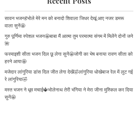
Recent Posts
सावन भजन💃भोले मेरे मन को बनादो शिवाला जिधर देखूं आए नजर डमरू
वाला सुनें🤩
गुरु पूर्णिमा स्पेशल भजन🤩बाबा मैं आत्मा तुम परमात्मा संगम में मिलेंगे दोनों जने
🌺
फरमाइशी सीता भजन दिल छू लेगा सुनें🤩जोगी का भेष बनाया रावण सीता को
हरने आया🤩
मजेदार लांगुरिया डांस दिल जीत लेगा देखें🤣लांगुरिया धोखेबाज रेल में लुट गई
रे लांगुरिया🤣
मस्त भजन ने धूम मचाई🔱भोलेनाथ तेरी भंगिया ने मेरा जीना मुश्किल कर दिया
सुनें🤩