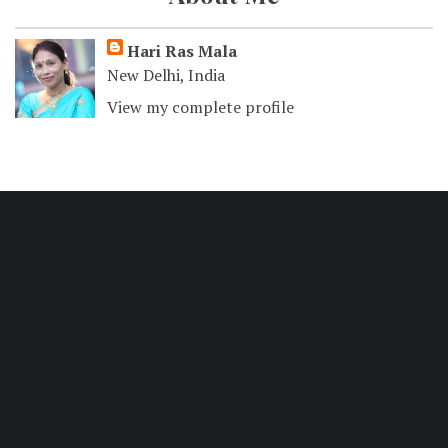
Hari Ras Mala
New Delhi, India
View my complete profile