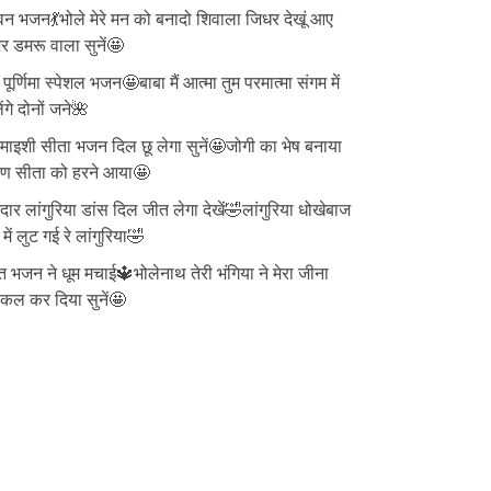
न भजन💃भोले मेरे मन को बनादो शिवाला जिधर देखूं आए
 डमरू वाला सुनें🤩
ु पूर्णिमा स्पेशल भजन🤩बाबा मैं आत्मा तुम परमात्मा संगम में
ेंगे दोनों जने🌺
ाइशी सीता भजन दिल छू लेगा सुनें🤩जोगी का भेष बनाया
वण सीता को हरने आया🤩
दार लांगुरिया डांस दिल जीत लेगा देखें🤣लांगुरिया धोखेबाज
 में लुट गई रे लांगुरिया🤣
त भजन ने धूम मचाई🔱भोलेनाथ तेरी भंगिया ने मेरा जीना
्किल कर दिया सुनें🤩