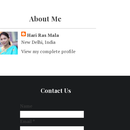
About Me
Hari Ras Mala
New Delhi, India
View my complete profile
Contact Us
Name
Email
*