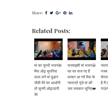
Share:
Related Posts:
मां का चुनरी भजन🌺
फरमाइशी मां भजन🤩
नवरात
मैया ओढ़ चुनरिया
घर घर सज गए हैं
गजब 
लाल लगे मां दुल्हन
दरबार आ गये मैया के
शेराव
जैसी मेरे घर आओगी
नवरात्रे गूंजे मां की
है मैं
तो चुनरी ओढ़ाऊंगी
जय जयकार सुनिए❤️
गाऊं
🌺