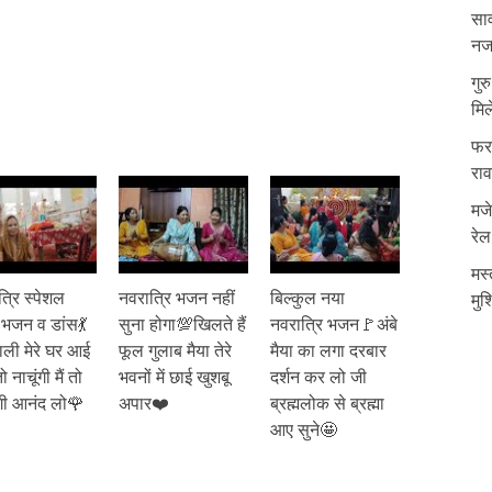
साव
नजर
गुर
मिल
फरम
रा
मजे
रेल
मस्
्रि स्पेशल
नवरात्रि भजन नहीं
बिल्कुल नया
मुश
भजन व डांस💃
सुना होगा💯खिलते हैं
नवरात्रि भजन🚩अंबे
ाली मेरे घर आई
फूल गुलाब मैया तेरे
मैया का लगा दरबार
 तो नाचूंगी मैं तो
भवनों में छाई खुशबू
दर्शन कर लो जी
गी आनंद लो🌹
अपार❤️
ब्रह्मलोक से ब्रह्मा
आए सुने🤩