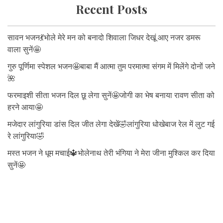
Recent Posts
सावन भजन💃भोले मेरे मन को बनादो शिवाला जिधर देखूं आए नजर डमरू
वाला सुनें🤩
गुरु पूर्णिमा स्पेशल भजन🤩बाबा मैं आत्मा तुम परमात्मा संगम में मिलेंगे दोनों जने
🌺
फरमाइशी सीता भजन दिल छू लेगा सुनें🤩जोगी का भेष बनाया रावण सीता को
हरने आया🤩
मजेदार लांगुरिया डांस दिल जीत लेगा देखें🤣लांगुरिया धोखेबाज रेल में लुट गई
रे लांगुरिया🤣
मस्त भजन ने धूम मचाई🔱भोलेनाथ तेरी भंगिया ने मेरा जीना मुश्किल कर दिया
सुनें🤩