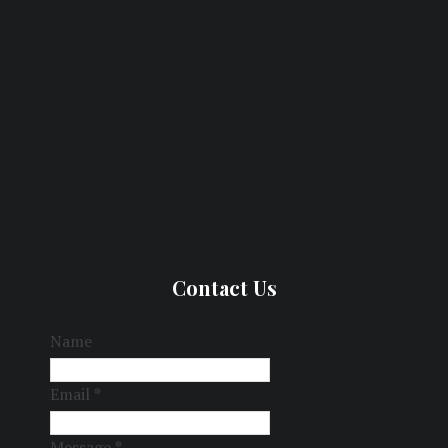
Contact Us
Name
Email
*
Message
*