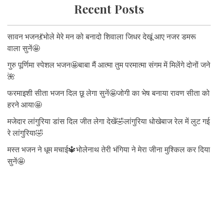
Recent Posts
सावन भजन💃भोले मेरे मन को बनादो शिवाला जिधर देखूं आए नजर डमरू
वाला सुनें🤩
गुरु पूर्णिमा स्पेशल भजन🤩बाबा मैं आत्मा तुम परमात्मा संगम में मिलेंगे दोनों जने
🌺
फरमाइशी सीता भजन दिल छू लेगा सुनें🤩जोगी का भेष बनाया रावण सीता को
हरने आया🤩
मजेदार लांगुरिया डांस दिल जीत लेगा देखें🤣लांगुरिया धोखेबाज रेल में लुट गई
रे लांगुरिया🤣
मस्त भजन ने धूम मचाई🔱भोलेनाथ तेरी भंगिया ने मेरा जीना मुश्किल कर दिया
सुनें🤩