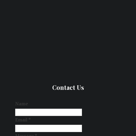
Contact Us
Name
Email
*
Message
*