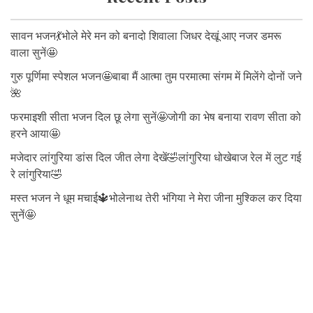
सावन भजन💃भोले मेरे मन को बनादो शिवाला जिधर देखूं आए नजर डमरू
वाला सुनें🤩
गुरु पूर्णिमा स्पेशल भजन🤩बाबा मैं आत्मा तुम परमात्मा संगम में मिलेंगे दोनों जने
🌺
फरमाइशी सीता भजन दिल छू लेगा सुनें🤩जोगी का भेष बनाया रावण सीता को
हरने आया🤩
मजेदार लांगुरिया डांस दिल जीत लेगा देखें🤣लांगुरिया धोखेबाज रेल में लुट गई
रे लांगुरिया🤣
मस्त भजन ने धूम मचाई🔱भोलेनाथ तेरी भंगिया ने मेरा जीना मुश्किल कर दिया
सुनें🤩