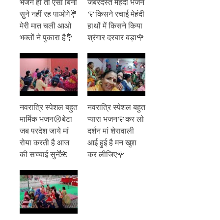
भजन हो तो ऐसा बिना
जबरदस्त मेहंदी भजन
सुने नहीं रह पाओगे💐
🌹किसने रचाई मेहंदी
मेरी मात चली आओ
हाथों में किसने किया
भक्तों ने पुकारा है💐
श्रंगार दरबार बड़ा🌹
नवरात्रि स्पेशल बहुत
नवरात्रि स्पेशल बहुत
मार्मिक भजन😢बेटा
प्यारा भजन🌹कर लो
जब परदेश जाये मां
दर्शन मां शेरावाली
रोया करती है आज
आई हुई है मन खुश
की सच्चाई सुनें🌺
कर लीजिए🌹