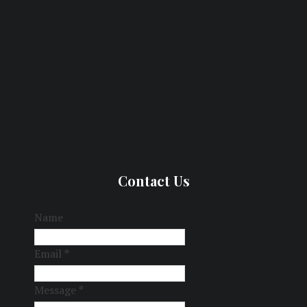
Contact Us
Name
Email
*
Message
*