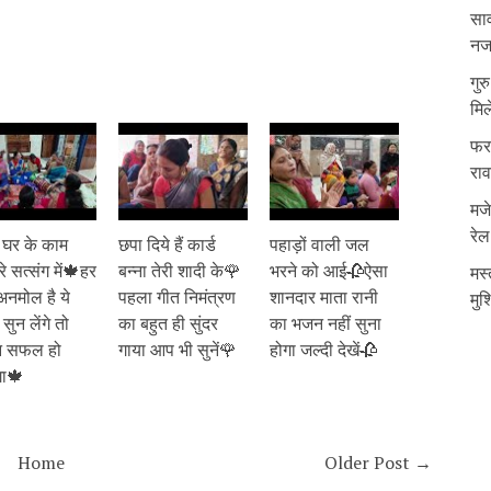
साव
नजर
गुर
मिल
फरम
रा
मजे
रेल
ो घर के काम
छपा दिये हैं कार्ड
पहाड़ों वाली जल
े सत्संग में🍁हर
बन्ना तेरी शादी के🌹
भरने को आई🥀ऐसा
मस्
अनमोल है ये
पहला गीत निमंत्रण
शानदार माता रानी
मुश
ुन लेंगे तो
का बहुत ही सुंदर
का भजन नहीं सुना
न सफल हो
गाया आप भी सुनें🌹
होगा जल्दी देखें🥀
गा🍁
Home
Older Post →