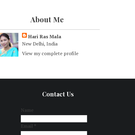
About Me
Hari Ras Mala
New Delhi, India
View my complete profile
Contact Us
Name
Email
*