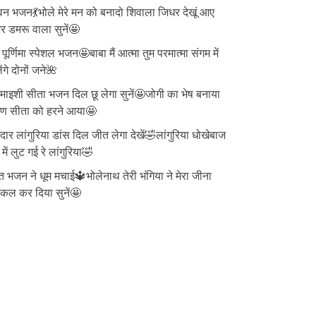
न भजन💃भोले मेरे मन को बनादो शिवाला जिधर देखूं आए
 डमरू वाला सुनें🤩
ु पूर्णिमा स्पेशल भजन🤩बाबा मैं आत्मा तुम परमात्मा संगम में
ेंगे दोनों जने🌺
ाइशी सीता भजन दिल छू लेगा सुनें🤩जोगी का भेष बनाया
वण सीता को हरने आया🤩
दार लांगुरिया डांस दिल जीत लेगा देखें🤣लांगुरिया धोखेबाज
 में लुट गई रे लांगुरिया🤣
त भजन ने धूम मचाई🔱भोलेनाथ तेरी भंगिया ने मेरा जीना
्किल कर दिया सुनें🤩