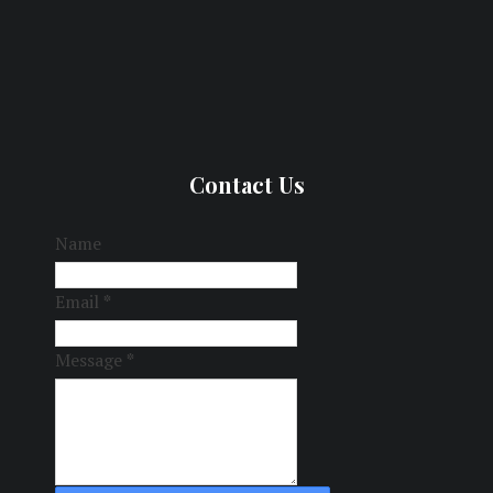
Contact Us
Name
Email
*
Message
*