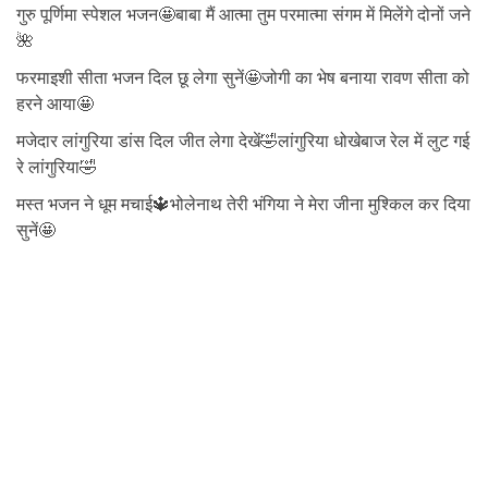
गुरु पूर्णिमा स्पेशल भजन🤩बाबा मैं आत्मा तुम परमात्मा संगम में मिलेंगे दोनों जने
🌺
फरमाइशी सीता भजन दिल छू लेगा सुनें🤩जोगी का भेष बनाया रावण सीता को
हरने आया🤩
मजेदार लांगुरिया डांस दिल जीत लेगा देखें🤣लांगुरिया धोखेबाज रेल में लुट गई
रे लांगुरिया🤣
मस्त भजन ने धूम मचाई🔱भोलेनाथ तेरी भंगिया ने मेरा जीना मुश्किल कर दिया
सुनें🤩