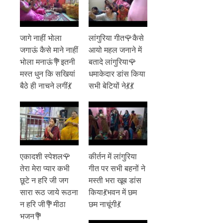
जागे नाहीं भोला
लांगुरिया गीत🌹कैसे
जगाऊं कैसे माने नाहीं
आयो महल जनाने में
भोला मनाऊं💐इतनी
बतादे लांगुरिया🌹
मस्त धुन कि सखियां
धमाकेदार डांस किया
बैठे ही नाचने लगीं💃
सभी बेटियों ने💃💃
एकादशी स्पेशल🌹
कीर्तन में लांगुरिया
तेरा मेरा प्यार कभी
गीत पर सभी बहनों ने
छूटे न हरि जी जग
मस्ती भरा खूब डांस
सारा रूठ जाये रूठना
किया💃भवन में छम
न हरि जी💐मीठा
छम नाचूंगी💃
भजन💐