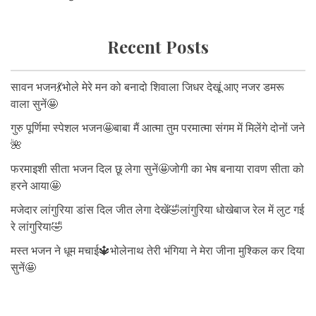
Recent Posts
सावन भजन💃भोले मेरे मन को बनादो शिवाला जिधर देखूं आए नजर डमरू
वाला सुनें🤩
गुरु पूर्णिमा स्पेशल भजन🤩बाबा मैं आत्मा तुम परमात्मा संगम में मिलेंगे दोनों जने
🌺
फरमाइशी सीता भजन दिल छू लेगा सुनें🤩जोगी का भेष बनाया रावण सीता को
हरने आया🤩
मजेदार लांगुरिया डांस दिल जीत लेगा देखें🤣लांगुरिया धोखेबाज रेल में लुट गई
रे लांगुरिया🤣
मस्त भजन ने धूम मचाई🔱भोलेनाथ तेरी भंगिया ने मेरा जीना मुश्किल कर दिया
सुनें🤩