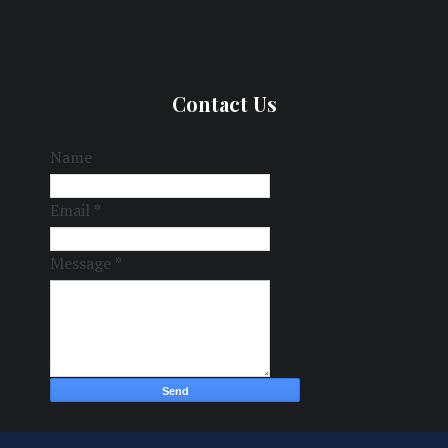
Contact Us
Name
Email
*
Message
*