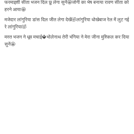
फरमाइशी सीता भजन दिल छू लेगा सुनें🤩जोगी का भेष बनाया रावण सीता को
हरने आया🤩
मजेदार लांगुरिया डांस दिल जीत लेगा देखें🤣लांगुरिया धोखेबाज रेल में लुट गई
रे लांगुरिया🤣
मस्त भजन ने धूम मचाई🔱भोलेनाथ तेरी भंगिया ने मेरा जीना मुश्किल कर दिया
सुनें🤩