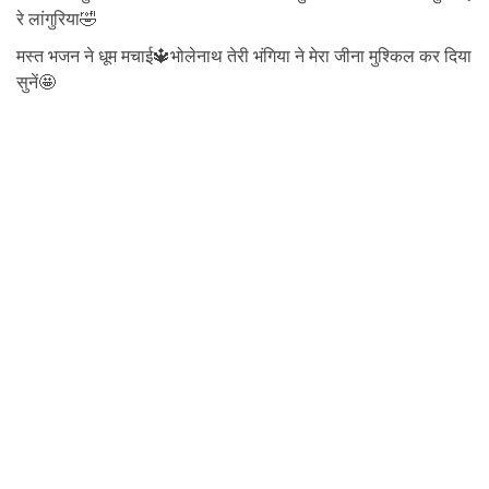
रे लांगुरिया🤣
मस्त भजन ने धूम मचाई🔱भोलेनाथ तेरी भंगिया ने मेरा जीना मुश्किल कर दिया
सुनें🤩