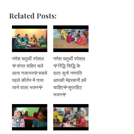
Related Posts:
गणेश चतुर्थी स्पेशल
गणेश चतुर्थी स्पेशल
🌹संगत सहित चले
🌹रिद्धि सिद्धि के
आना गजानन🌹सबसे
दाता सुनो गणपति
पहले कीर्तन में गाया
आपकी मेहरबानी हमें
जाने वाला भजन🌹
चाहिए🌹सुपरहिट
भजन🌹